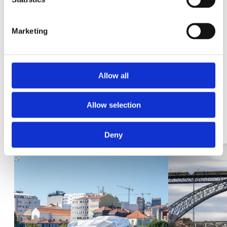
O que precisa saber
Localização: Alfândega do Porto.
Marketing
Política de cancelamento
Cancelamento até 24 horas antes da experiência.
Allow all
Allow selection
Nos Arredores
Deny