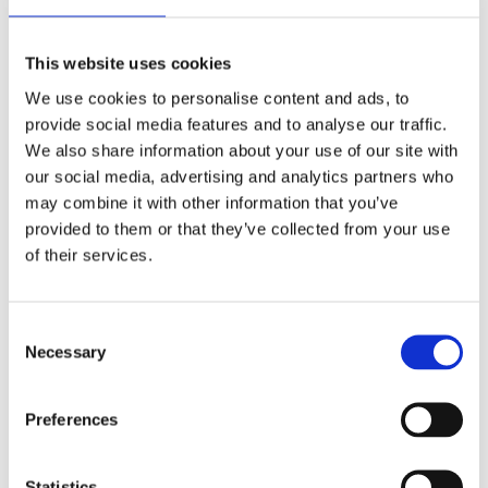
This website uses cookies
O que esta experiência lhe
We use cookies to personalise content and ads, to
provide social media features and to analyse our traffic.
oferece
We also share information about your use of our site with
our social media, advertising and analytics partners who
A Dino Experience é criada e produzida pelo
may combine it with other information that you’ve
OCUBO studio, com supervisão científica do
provided to them or that they’ve collected from your use
Museu da Lourinhã e apoio do Museu de
of their services.
História Natural e da Ciência da Universidade
do Porto.
Consent
PARA GRUPOS
ATIVIDADES PARA TODA A FAMÍLIA
CULTURA
Necessary
Selection
MUSEUS E EXPOSIÇÕES
ESPETÁCULOS
PÉROLAS ESCONDIDAS
PARA A SUA PRIMEIRA VISITA
VISITAS LIVRES
EXPERIÊNCIAS IMERSIVA
Preferences
Statistics