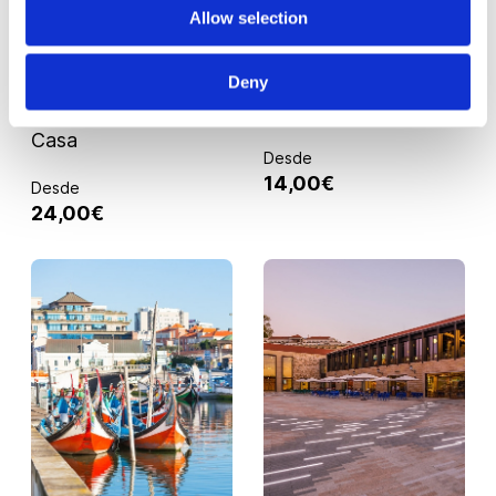
Allow selection
PORTO
PORTO
30 MIN.
Serralves Total -
Visita Guiada ao
Deny
Museu, Parque e
Palácio da Bolsa
Casa
Desde
14,00€
Desde
24,00€