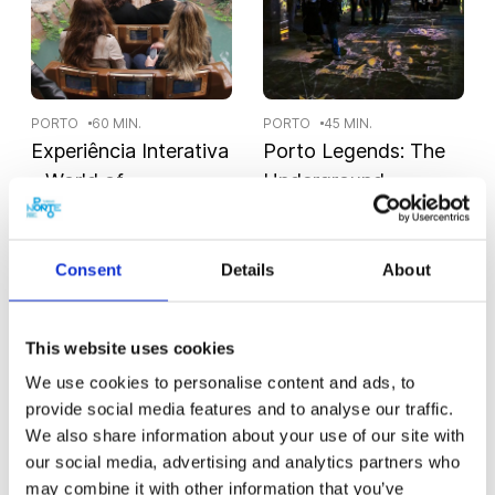
PORTO
60 MIN.
PORTO
45 MIN.
Experiência Interativa
Porto Legends: The
- World of
Underground
Discoveries
Treasure
Desde
Desde
Consent
Details
About
18,00€
11,00€
This website uses cookies
We use cookies to personalise content and ads, to
provide social media features and to analyse our traffic.
We also share information about your use of our site with
our social media, advertising and analytics partners who
may combine it with other information that you’ve