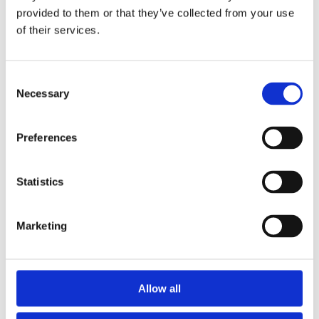
provided to them or that they’ve collected from your use
of their services.
PORTO
30 MIN.
PORTO
Consent
Experiência Monet &
Descoberta do
Necessary
Selection
Klimt
Parque de Serralves
Desde
Desde
Preferences
11,00€
15,00€
Statistics
Marketing
Allow all