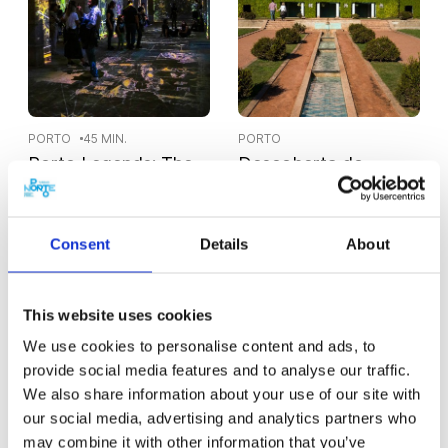
PORTO
45 MIN.
PORTO
Porto Legends: The
Descoberta do
Underground
Parque de Serralves
Treasure
Desde
Consent
Details
About
15,00€
Desde
11,00€
This website uses cookies
We use cookies to personalise content and ads, to
provide social media features and to analyse our traffic.
We also share information about your use of our site with
our social media, advertising and analytics partners who
may combine it with other information that you’ve