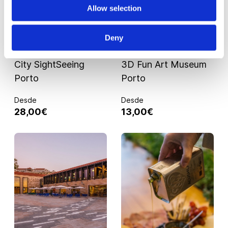
Allow selection
Deny
PORTO
PORTO
City SightSeeing
3D Fun Art Museum
Porto
Porto
Desde
Desde
28,00€
13,00€