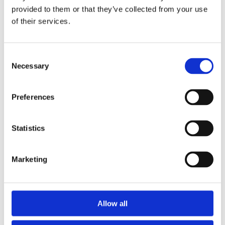
PORTO
VILA NOVA DE GAIA
provided to them or that they’ve collected from your use
Pacote City
of their services.
SightSeeing:
Autocarro+Barco
Consent
PORTO
Desde
Necessary
Selection
Serralves Total -
48,00€
Museu, Parque e
Preferences
Casa
Desde
Statistics
24,00€
Marketing
Allow all