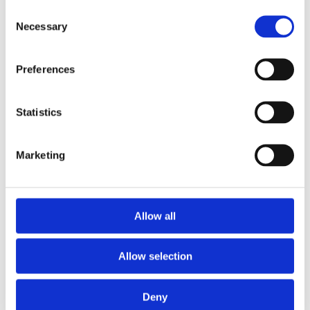
59,00€
Consent
Necessary
Selection
Preferences
Statistics
Marketing
PORTO
75 MIN.
PORTO
75 MIN.
Allow all
Spa de Cerveja com
Spa de Cerveja VIP
Massagem Relaxante
Privado com
Allow selection
de 15 Min
Massagem
Desde
Desde
Deny
82,00€
97,00€