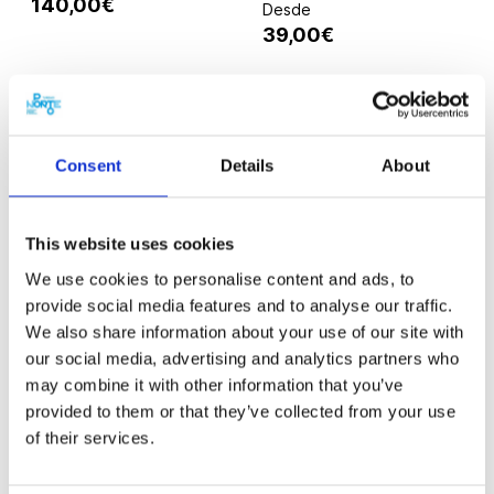
140,00€
Desde
39,00€
Consent
Details
About
This website uses cookies
We use cookies to personalise content and ads, to
provide social media features and to analyse our traffic.
We also share information about your use of our site with
VILA NOVA DE GAIA
150 MIN.
PORTO
60 MIN.
our social media, advertising and analytics partners who
Plan Caves: O
Beer Spa no Porto
may combine it with other information that you’ve
Assalto Escape Game
com Cerveja Ilimitada
provided to them or that they’ve collected from your use
em Gaia
of their services.
Desde
65,00€
Desde