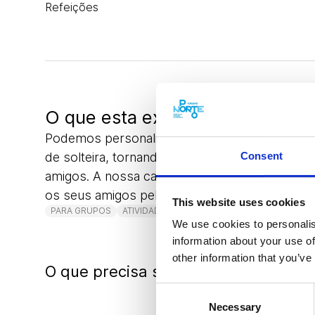
Refeições
O que esta experiência lhe ofe
Podemos personalizar a experiência para grup
de solteira, tornando-a num evento inesquecíve
Consent
amigos. A nossa casa é amiga dos animais de
os seus amigos peludos a juntarem-se à diver
This website uses cookies
PARA GRUPOS
ATIVIDADES PARA TODA A FAMÍLIA
GASTRON
We use cookies to personalis
information about your use of
other information that you’ve
O que precisa saber
Consent
Necessary
Selection