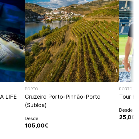
PORTO
PORTO
A LIFE
Cruzeiro Porto-Pinhão-Porto
Tour FC
(Subida)
Desde
25,00
Desde
105,00€