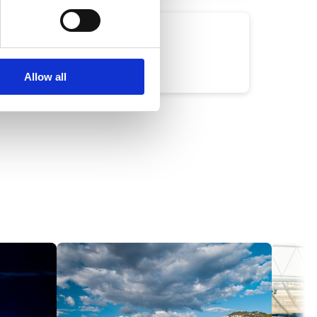
mus Arte
 experiências
Allow all