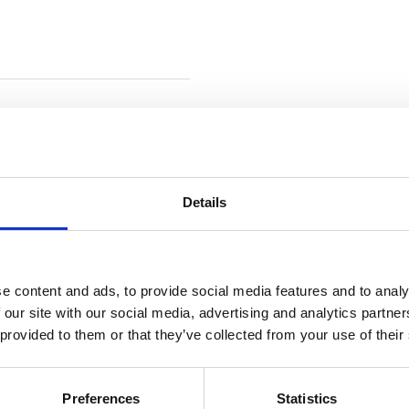
rece
os, incluindo despedidas
l para si e para os seus
Details
Ve
 estimação e convidamos
lu
são.
OMIA
Tot
e content and ads, to provide social media features and to analy
 our site with our social media, advertising and analytics partn
 provided to them or that they’ve collected from your use of their
Preferences
Statistics