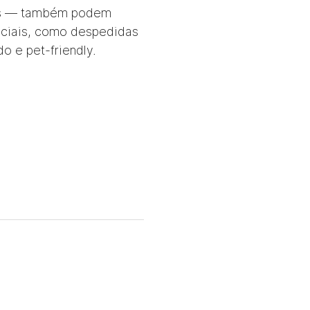
upos — também podem
eciais, como despedidas
o e pet-friendly.